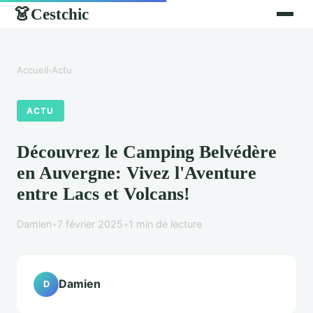
Cestchic
👗
Accueil
›
Actu
ACTU
Découvrez le Camping Belvédère
en Auvergne: Vivez l'Aventure
entre Lacs et Volcans!
Damien
•
7 février 2025
•
1 min de lecture
Damien
D