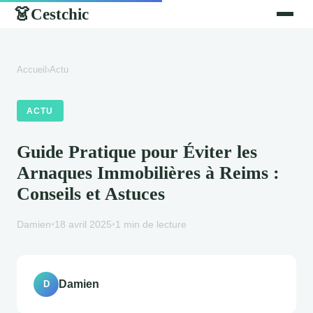
Cestchic
👗
Accueil
›
Actu
ACTU
Guide Pratique pour Éviter les
Arnaques Immobilières à Reims :
Conseils et Astuces
Damien
•
18 avril 2025
•
1 min de lecture
Damien
D