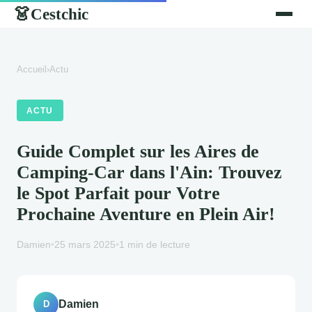
Cestchic
👗
Accueil
›
Actu
ACTU
Guide Complet sur les Aires de
Camping-Car dans l'Ain: Trouvez
le Spot Parfait pour Votre
Prochaine Aventure en Plein Air!
Damien
•
25 mars 2025
•
1 min de lecture
Damien
D